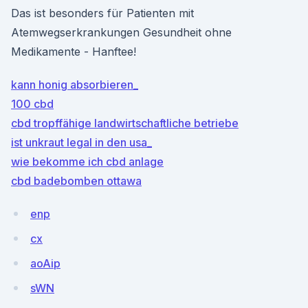
Das ist besonders für Patienten mit
Atemwegserkrankungen Gesundheit ohne
Medikamente - Hanftee!
kann honig absorbieren_
100 cbd
cbd tropffähige landwirtschaftliche betriebe
ist unkraut legal in den usa_
wie bekomme ich cbd anlage
cbd badebomben ottawa
enp
cx
aoAip
sWN