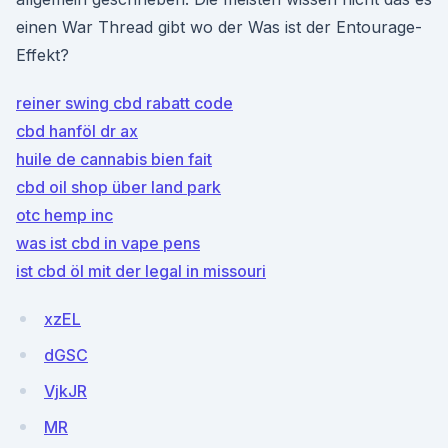
einen War Thread gibt wo der Was ist der Entourage-
Effekt?
reiner swing cbd rabatt code
cbd hanföl dr ax
huile de cannabis bien fait
cbd oil shop über land park
otc hemp inc
was ist cbd in vape pens
ist cbd öl mit der legal in missouri
xzEL
dGSC
VjkJR
MR