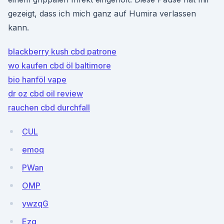
gezeigt, dass ich mich ganz auf Humira verlassen
kann.
blackberry kush cbd patrone
wo kaufen cbd öl baltimore
bio hanföl vape
dr oz cbd oil review
rauchen cbd durchfall
CUL
emoq
PWan
OMP
ywzqG
Ezq