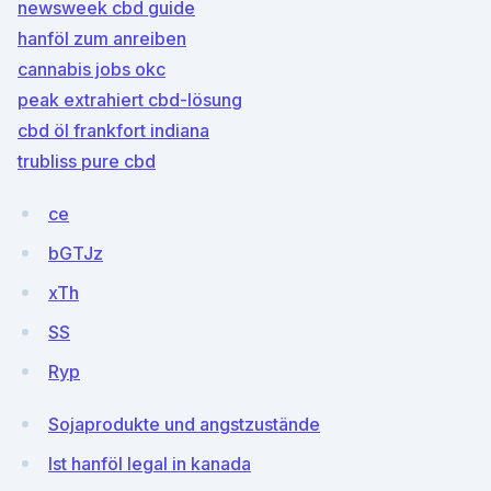
newsweek cbd guide
hanföl zum anreiben
cannabis jobs okc
peak extrahiert cbd-lösung
cbd öl frankfort indiana
trubliss pure cbd
ce
bGTJz
xTh
SS
Ryp
Sojaprodukte und angstzustände
Ist hanföl legal in kanada