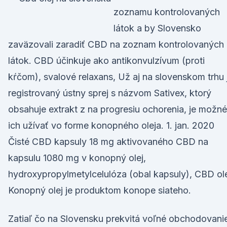
zoznamu kontrolovaných
látok a by Slovensko
zaväzovali zaradiť CBD na zoznam kontrolovaných
látok. CBD účinkuje ako antikonvulzívum (proti
kŕčom), svalové relaxans, Už aj na slovenskom trhu 
registrovaný ústny sprej s názvom Sativex, ktorý
obsahuje extrakt z na progresiu ochorenia, je možné
ich užívať vo forme konopného oleja. 1. jan. 2020
Čisté CBD kapsuly 18 mg aktivovaného CBD na
kapsulu 1080 mg v konopný olej,
hydroxypropylmetylcelulóza (obal kapsuly), CBD ol
Konopný olej je produktom konope siateho.
Zatiaľ čo na Slovensku prekvitá voľné obchodovani