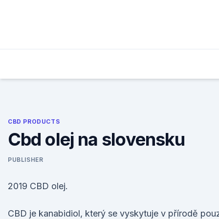
Skip
to
content
CBD PRODUCTS
Cbd olej na slovensku
PUBLISHER
2019 CBD olej.
CBD je kanabidiol, který se vyskytuje v přírodě pou