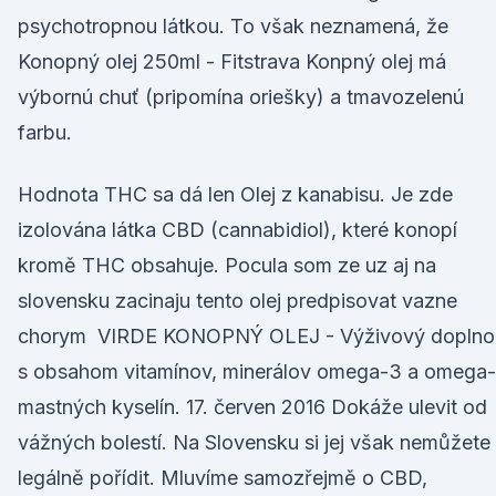
psychotropnou látkou. To však neznamená, že
Konopný olej 250ml - Fitstrava Konpný olej má
výbornú chuť (pripomína oriešky) a tmavozelenú
farbu.
Hodnota THC sa dá len Olej z kanabisu. Je zde
izolována látka CBD (cannabidiol), které konopí
kromě THC obsahuje. Pocula som ze uz aj na
slovensku zacinaju tento olej predpisovat vazne
chorym VIRDE KONOPNÝ OLEJ - Výživový doplno
s obsahom vitamínov, minerálov omega-3 a omega
mastných kyselín. 17. červen 2016 Dokáže ulevit od
vážných bolestí. Na Slovensku si jej však nemůžete
legálně pořídit. Mluvíme samozřejmě o CBD,