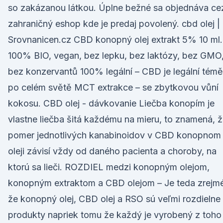
so zakázanou látkou. Úplne bežné sa objednáva ce
zahraničný eshop kde je predaj povolený. cbd olej |
Srovnanicen.cz CBD konopný olej extrakt 5% 10 ml.
100% BIO, vegan, bez lepku, bez laktózy, bez GMO
bez konzervantů 100% legální – CBD je legální témě
po celém světě MCT extrakce – se zbytkovou vůní
kokosu. CBD olej - dávkovanie Liečba konopím je
vlastne liečba šitá každému na mieru, to znamená, 
pomer jednotlivých kanabinoidov v CBD konopnom
oleji závisí vždy od daného pacienta a choroby, na
ktorú sa lieči. ROZDIEL medzi konopným olejom,
konopným extraktom a CBD olejom – Je teda zrejmé
že konopný olej, CBD olej a RSO sú veľmi rozdielne
produkty napriek tomu že každý je vyrobený z toho