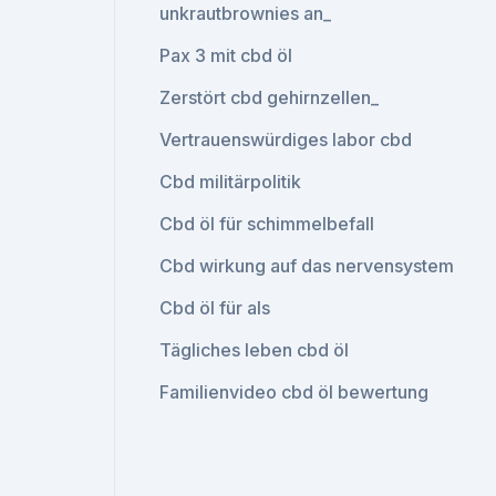
unkrautbrownies an_
Pax 3 mit cbd öl
Zerstört cbd gehirnzellen_
Vertrauenswürdiges labor cbd
Cbd militärpolitik
Cbd öl für schimmelbefall
Cbd wirkung auf das nervensystem
Cbd öl für als
Tägliches leben cbd öl
Familienvideo cbd öl bewertung