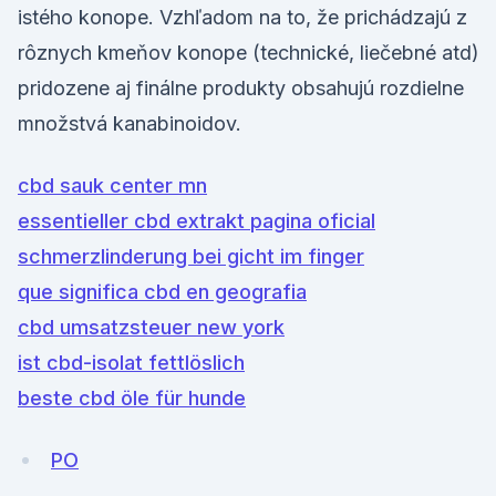
istého konope. Vzhľadom na to, že prichádzajú z
rôznych kmeňov konope (technické, liečebné atd)
pridozene aj finálne produkty obsahujú rozdielne
množstvá kanabinoidov.
cbd sauk center mn
essentieller cbd extrakt pagina oficial
schmerzlinderung bei gicht im finger
que significa cbd en geografia
cbd umsatzsteuer new york
ist cbd-isolat fettlöslich
beste cbd öle für hunde
PO