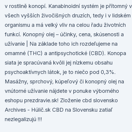
v rostlině konopí. Kanabinoidní systém je přítomný 
všech vyšších živočišných druzích, tedy i v lidském
organismu a má velký vliv na celou řadu životních
funkcí. Konopný olej – účinky, cena, skúsenosti a
užívanie | Na základe toho ich rozdeľujeme na
omamné (THC) a antipsychotické (CBD). Konopa
siata je spracúvaná kvôli jej nízkemu obsahu
psychoaktívnych látok, je to niečo pod 0,3%.
Masážny, sprchový, kúpeľový či konopný olej na
vnútorné užívanie nájdete v ponuke výborného
eshopu prezdravie.sk! Zloženie cbd slovensko
Archives - Húlič.sk CBD na Slovensku zatiaľ
nezlegalizujú !!!