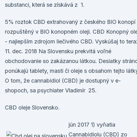
substanci, která se získává z 1.
5% roztok CBD extrahovaný z českého BIO konopí
rozpuštěný v BIO konopném oleji. CBD Konopný ole
- najlepším zdrojom liečivého CBD. Vyskúšaj to tera
11. dec. 2018 Na Slovensku prekvitá voľné
obchodovanie so zakázanou látkou. Desiatky strán
ponúkajú tablety, masti či oleje s obsahom tejto látk
O tom, že cannabidiol (CBD) je dostupný v e-
shopoch, sa psychiater Vladimír 25.
CBD oleje Slovensko.
jún 2017 1) vyňatia
Cannabidiolu (CBD) zo